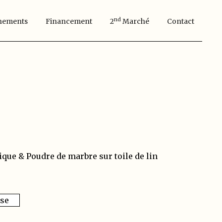
Nd
nements
Financement
2
Marché
Contact
ique & Poudre de marbre sur toile de lin
sse