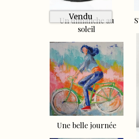
Vendu
S
Un dimanche au
soleil
Une belle journée