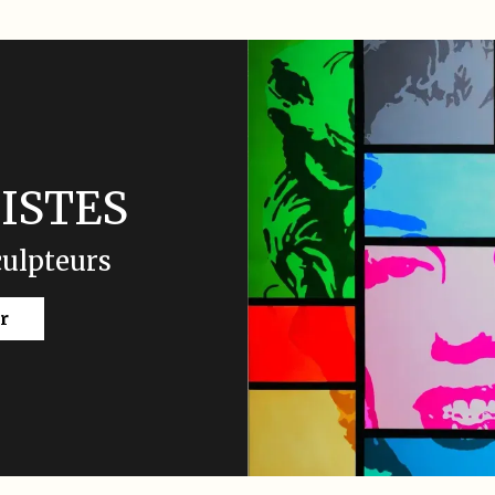
ISTES
culpteurs
r
Slide 3 of 4.