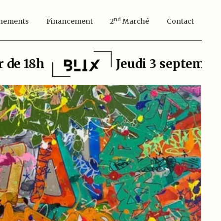
Nd
nements
Financement
2
Marché
Contact
r de 18h
Jeudi 3 septembr