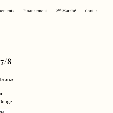
Nd
nements
Financement
2
Marché
Contact
7/8
 bronze
cm
 Rouge
sse