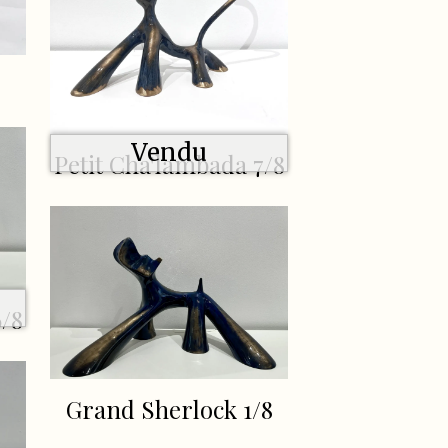
Vendu
Petit Cha'lambada 7/8
/8
Grand Sherlock 1/8