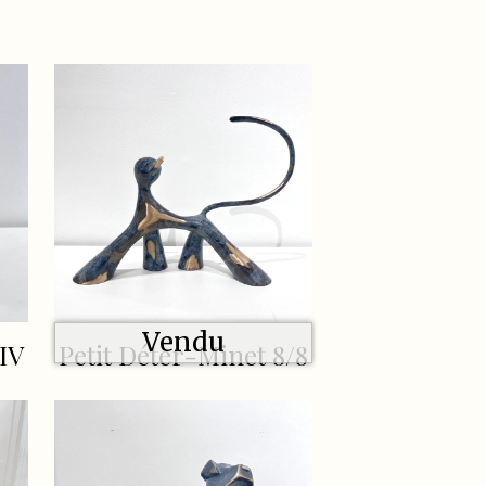
Vendu
/IV
Petit Déter-Minet 8/8