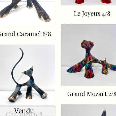
Le Joyeux 4/8
Grand Caramel 6/8
Grand Mozart 2/
Vendu
Cha'migo 6/8