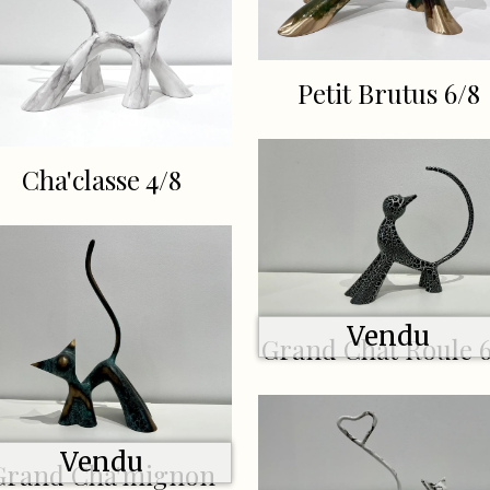
Petit Brutus 6/8
Cha'classe 4/8
Vendu
Grand Chat Roule 6
Vendu
Grand Cha'mignon