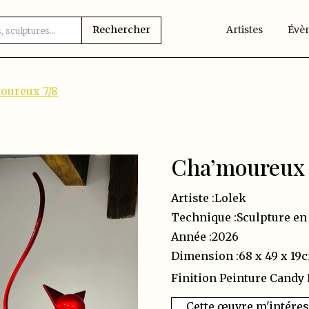
Artistes
Évè
oureux 7/8
Cha’moureux 
Artiste :
Lolek
Technique :
Sculpture en
Année :
2026
Dimension :
68 x 49 x 19
Finition Peinture Candy
Cette œuvre m'intére