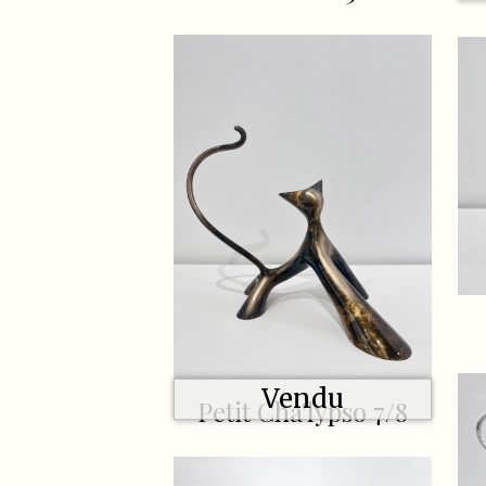
Vendu
Petit Cha'lypso 7/8