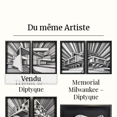
Du même Artiste
Vendu
Tribute to –
Memorial
Diptyque
Milwaukee –
Diptyque