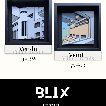
Vendu
Villa Cavrois
Vendu
Villa Cavrois
71#BW
72#03
Contact