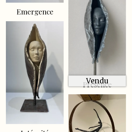
Emergence
Vendu
Présence