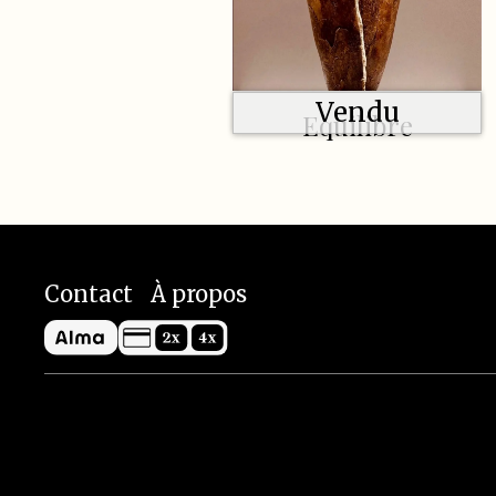
Vendu
Equilibre
Contact
À propos