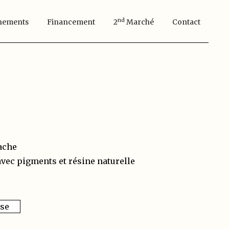
Nd
nements
Financement
2
Marché
Contact
ache
avec pigments et résine naturelle
sse