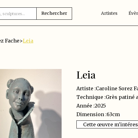
Artistes
Évè
ez Fache
>
Leia
Leia
Artiste :
Caroline Sorez F
Technique :
Grès patiné 
Année :
2025
Dimension :
63
cm
Cette œuvre m'intére