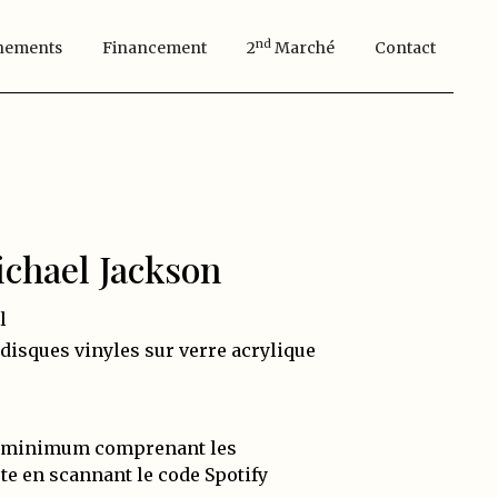
Nd
nements
Financement
2
Marché
Contact
ichael Jackson
l
 disques vinyles sur verre acrylique
20 minimum comprenant les
iste en scannant le code Spotify