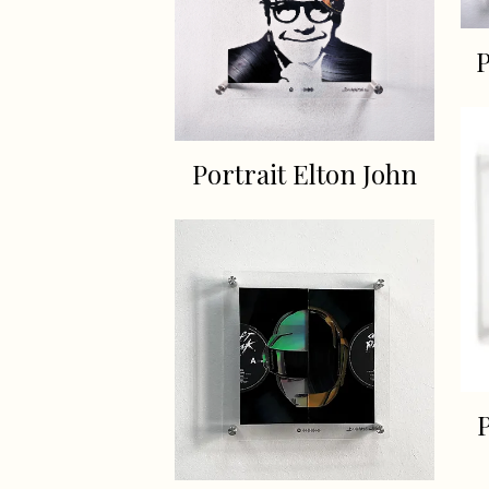
P
Portrait Elton John
P