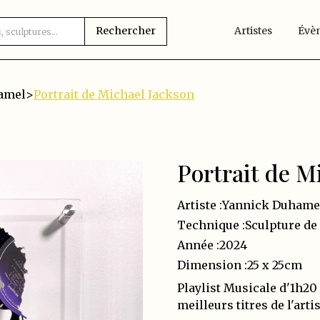
Artistes
Évè
amel
>
Portrait de Michael Jackson
Portrait de M
Artiste :
Yannick Duhame
Technique :
Sculpture de
Année :
2024
Dimension :
25 x 25
cm
Playlist Musicale d'1h
meilleurs titres de l'art