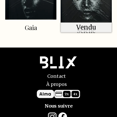
Gaia
Vendu
Selene
Contact
À propos
Nous suivre