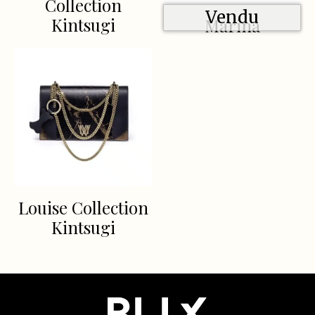
Collection
Vendu
Kintsugi
Marina
Louise Collection
Kintsugi