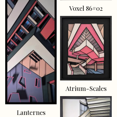
Voxel 86#02
Atrium-Scales
Lanternes