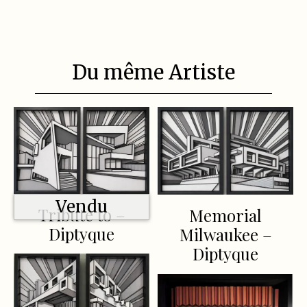
Du même Artiste
Vendu
Tribute to –
Memorial
Diptyque
Milwaukee –
Diptyque