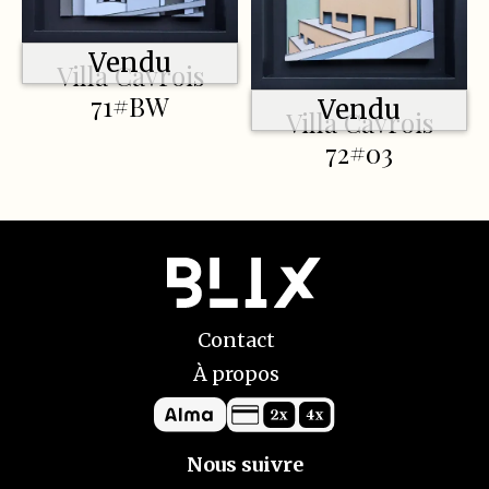
Vendu
Villa Cavrois
71#BW
Vendu
Villa Cavrois
72#03
Contact
À propos
Nous suivre