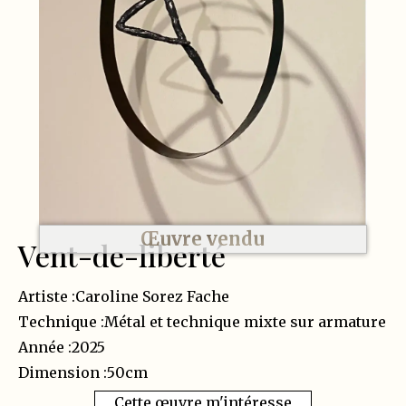
Œuvre vendu
Vent-de-liberté
Artiste :
Caroline Sorez Fache
Technique :
Métal et technique mixte sur armature
Année :
2025
Dimension :
50
cm
Cette œuvre m'intéresse