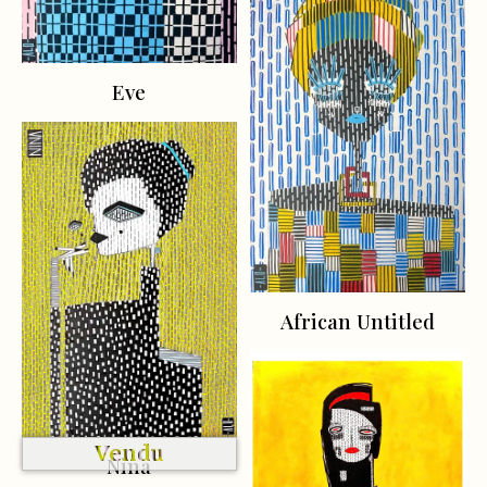
Eve
African Untitled
Vendu
Nina