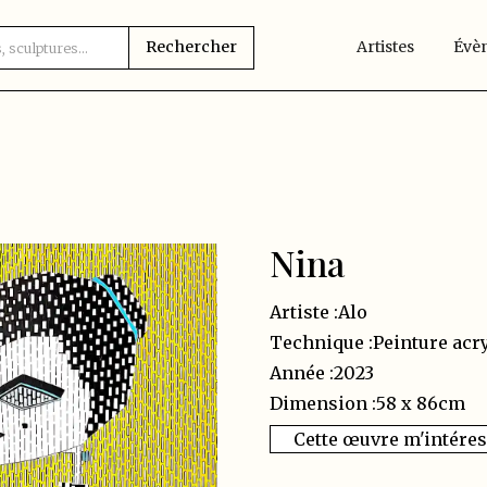
Artistes
Évè
Nina
Artiste :
Alo
Technique :
Peinture acr
Année :
2023
Dimension :
58 x 86
cm
Cette œuvre m'intére