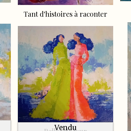
Tant d'histoires à raconter
Vendu
Belles de jour