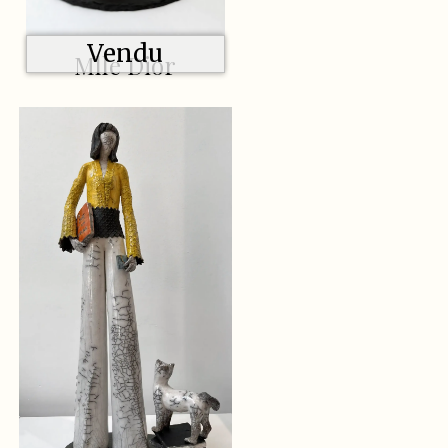
Vendu
Mlle Dior