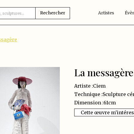
Artistes
Évè
ssagère
La messagère
Artiste :
Ciem
Technique :
Sculpture cé
Dimension :
61
cm
Cette œuvre m'intére