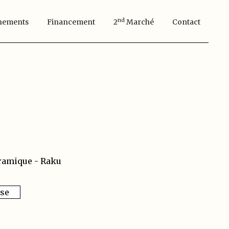
Nd
nements
Financement
2
Marché
Contact
ramique - Raku
sse