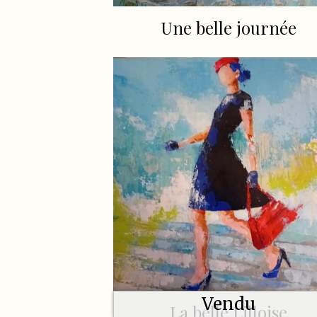
Une belle journée
Vendu
La belle Lilloise