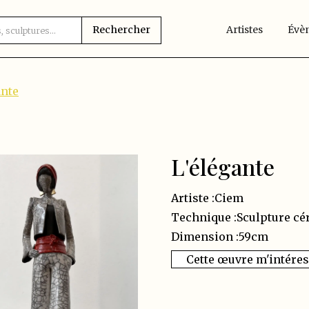
Artistes
Évè
ante
L'élégante
Artiste :
Ciem
Technique :
Sculpture cé
Dimension :
59
cm
Cette œuvre m'intére