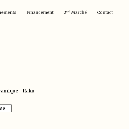
Nd
nements
Financement
2
Marché
Contact
ramique - Raku
sse