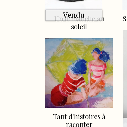
Vendu
S
Un dimanche au
soleil
Tant d'histoires à
raconter