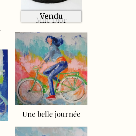
Vendu
Mlle Dior
t
Une belle journée