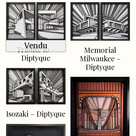
Vendu
Tribute to –
Memorial
Diptyque
Milwaukee –
Diptyque
Isozaki – Diptyque