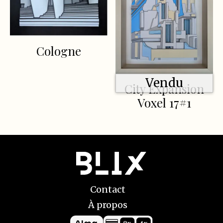
Cologne
Vendu
City Expansion
Voxel 17#1
Contact
À propos