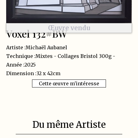
Œuvre vendu
Voxel 132#BW
Artiste :
Michaël Aubanel
Technique :
Mixtes - Collages Bristol 300g -
Année :
2025
Dimension :
32 x 42
cm
Cette œuvre m'intéresse
Du même Artiste