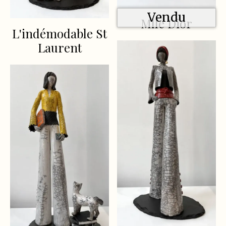
Vendu
Mlle Dior
L'indémodable St
Laurent