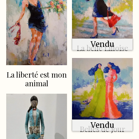
Vendu
La belle Lilloise
La liberté est mon
animal
Vendu
Belles de jour