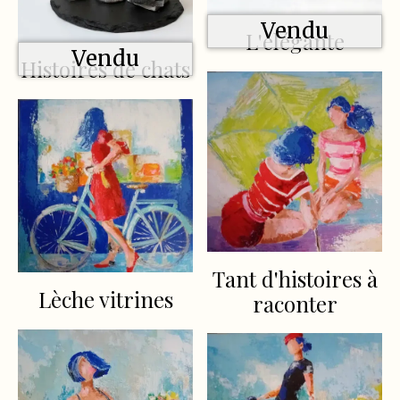
Vendu
L'élégante
Vendu
Histoires de chats
Tant d'histoires à
Lèche vitrines
raconter